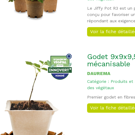
Le Jiffy Pot R3 est un 
conçu pour favoriser u
répondant aux exigence
Voir la fiche détaill
Godet 9x9x9,5
mécanisable
DAUREMA
Catégorie : Produits et
des végétaux
Premier godet en fibre
Voir la fiche détaill